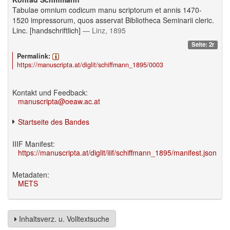
Tabulae omnium codicum manu scriptorum et annis 1470-
1520 impressorum, quos asservat Bibliotheca Seminarii cleric.
Linc. [handschriftlich]
— Linz, 1895
Seite: 2r
Permalink:
https://manuscripta.at/diglit/schiffmann_1895/0003
Kontakt und Feedback:
manuscripta@oeaw.ac.at
Startseite des Bandes
IIIF Manifest:
https://manuscripta.at/diglit/iiif/schiffmann_1895/manifest.json
Metadaten:
METS
Inhaltsverz. u. Volltextsuche