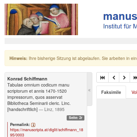
Hinweis:
Ihre bisherige Sitzung ist abgelaufen. Sie arbeiten in ei
Konrad Schiffmann
Tabulae omnium codicum manu
scriptorum et annis 1470-1520
Faksimile
Vo
impressorum, quos asservat
Bibliotheca Seminarii cleric. Linc.
[handschriftlich]
— Linz, 1895
Seite: 2r
Permalink:
https://manuscripta.at/diglit/schiffmann_18
95/0003