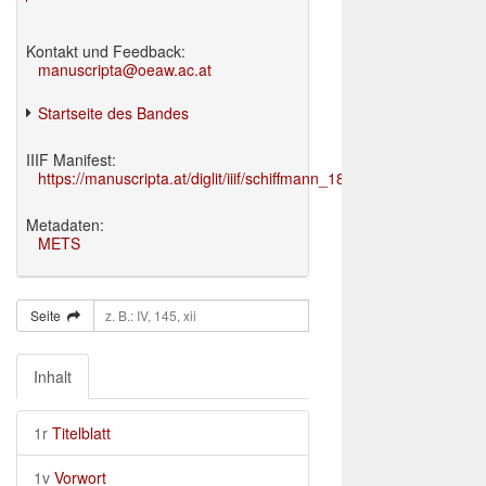
Kontakt und Feedback:
manuscripta@oeaw.ac.at
Startseite des Bandes
IIIF Manifest:
https://manuscripta.at/diglit/iiif/schiffmann_1895/manifest.json
Metadaten:
METS
Seite
Inhalt
1r
Titelblatt
1v
Vorwort