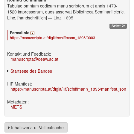
Tabulae omnium codicum manu scriptorum et annis 1470-
1520 impressorum, quos asservat Bibliotheca Seminarii cleric.
Linc. [handschriftlich]
— Linz, 1895
Seite: 2r
Permalink:
https://manuscripta.at/diglit/schiffmann_1895/0003
Kontakt und Feedback:
manuscripta@oeaw.ac.at
Startseite des Bandes
IIIF Manifest:
https://manuscripta.at/diglit/iiif/schiffmann_1895/manifest.json
Metadaten:
METS
Inhaltsverz. u. Volltextsuche