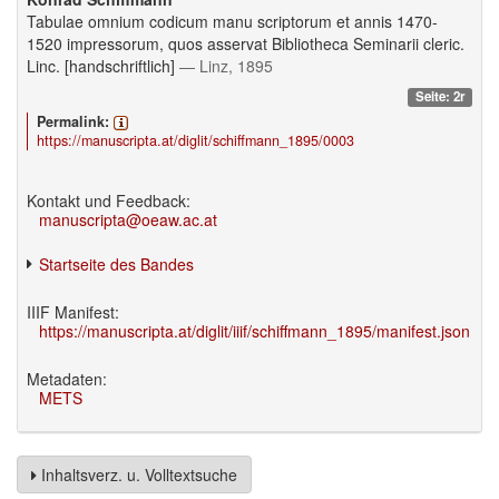
Tabulae omnium codicum manu scriptorum et annis 1470-
1520 impressorum, quos asservat Bibliotheca Seminarii cleric.
Linc. [handschriftlich]
— Linz, 1895
Seite: 2r
Permalink:
https://manuscripta.at/diglit/schiffmann_1895/0003
Kontakt und Feedback:
manuscripta@oeaw.ac.at
Startseite des Bandes
IIIF Manifest:
https://manuscripta.at/diglit/iiif/schiffmann_1895/manifest.json
Metadaten:
METS
Inhaltsverz. u. Volltextsuche