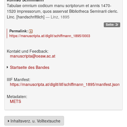
Tabulae omnium codicum manu scriptorum et annis 1470-
1520 impressorum, quos asservat Bibliotheca Seminarii cleric.
Linc. [handschriftlich]
— Linz, 1895
Seite: 2r
Permalink:
https://manuscripta.at/diglit/schiffmann_1895/0003
Kontakt und Feedback:
manuscripta@oeaw.ac.at
Startseite des Bandes
IIIF Manifest:
https://manuscripta.at/diglit/iiif/schiffmann_1895/manifest.json
Metadaten:
METS
Inhaltsverz. u. Volltextsuche