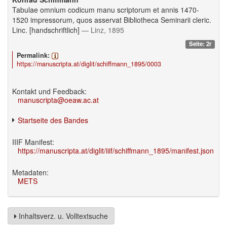
Tabulae omnium codicum manu scriptorum et annis 1470-
1520 impressorum, quos asservat Bibliotheca Seminarii cleric.
Linc. [handschriftlich]
— Linz, 1895
Seite: 2r
Permalink:
https://manuscripta.at/diglit/schiffmann_1895/0003
Kontakt und Feedback:
manuscripta@oeaw.ac.at
Startseite des Bandes
IIIF Manifest:
https://manuscripta.at/diglit/iiif/schiffmann_1895/manifest.json
Metadaten:
METS
Inhaltsverz. u. Volltextsuche