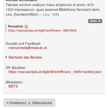
Tabulae omnium codicum manu scriptorum et annis 1470-
1520 impressorum, quos asservat Bibliotheca Seminarii cleric.
Linc. [handschriftlich]
— Linz, 1895
Seite: 2r
Permalink:
https://manuscripta.at/diglit/schiffmann_1895/0003
Kontakt und Feedback:
manuscripta@oeaw.ac.at
Startseite des Bandes
IIIF Manifest:
https://manuscripta.at/diglit/iiif/schiffmann_1895/manifest.json
Metadaten:
METS
Inhaltsverz. u. Volltextsuche