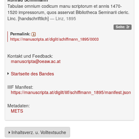
Tabulae omnium codicum manu scriptorum et annis 1470-
1520 impressorum, quos asservat Bibliotheca Seminarii cleric.
Linc. [handschriftlich]
— Linz, 1895
Seite: 2r
Permalink:
https://manuscripta.at/diglit/schiffmann_1895/0003
Kontakt und Feedback:
manuscripta@oeaw.ac.at
Startseite des Bandes
IIIF Manifest:
https://manuscripta.at/diglit/iiif/schiffmann_1895/manifest.json
Metadaten:
METS
Inhaltsverz. u. Volltextsuche