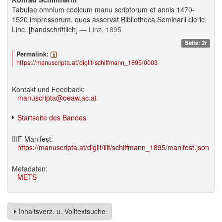
Tabulae omnium codicum manu scriptorum et annis 1470-
1520 impressorum, quos asservat Bibliotheca Seminarii cleric.
Linc. [handschriftlich]
— Linz, 1895
Seite: 2r
Permalink:
https://manuscripta.at/diglit/schiffmann_1895/0003
Kontakt und Feedback:
manuscripta@oeaw.ac.at
Startseite des Bandes
IIIF Manifest:
https://manuscripta.at/diglit/iiif/schiffmann_1895/manifest.json
Metadaten:
METS
Inhaltsverz. u. Volltextsuche