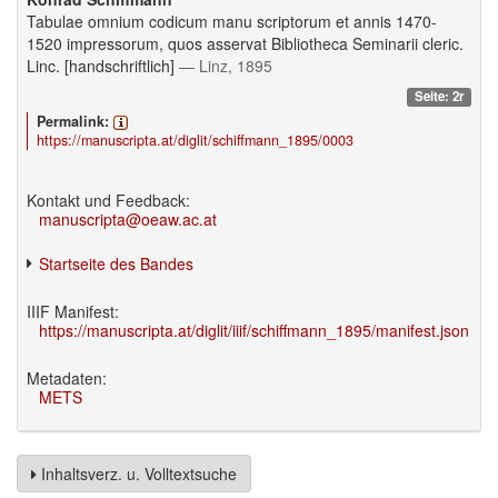
Tabulae omnium codicum manu scriptorum et annis 1470-
1520 impressorum, quos asservat Bibliotheca Seminarii cleric.
Linc. [handschriftlich]
— Linz, 1895
Seite: 2r
Permalink:
https://manuscripta.at/diglit/schiffmann_1895/0003
Kontakt und Feedback:
manuscripta@oeaw.ac.at
Startseite des Bandes
IIIF Manifest:
https://manuscripta.at/diglit/iiif/schiffmann_1895/manifest.json
Metadaten:
METS
Inhaltsverz. u. Volltextsuche