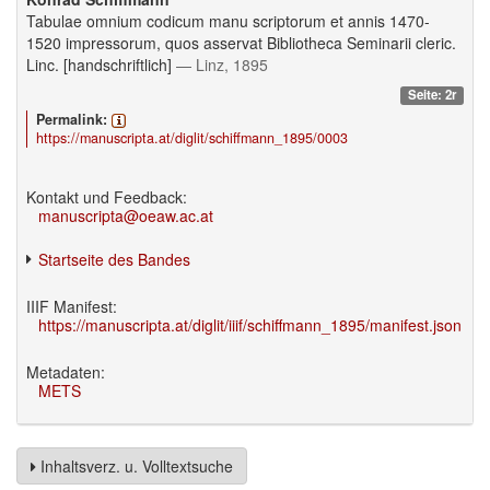
Tabulae omnium codicum manu scriptorum et annis 1470-
1520 impressorum, quos asservat Bibliotheca Seminarii cleric.
Linc. [handschriftlich]
— Linz, 1895
Seite: 2r
Permalink:
https://manuscripta.at/diglit/schiffmann_1895/0003
Kontakt und Feedback:
manuscripta@oeaw.ac.at
Startseite des Bandes
IIIF Manifest:
https://manuscripta.at/diglit/iiif/schiffmann_1895/manifest.json
Metadaten:
METS
Inhaltsverz. u. Volltextsuche