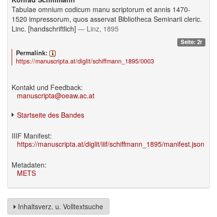
Tabulae omnium codicum manu scriptorum et annis 1470-
1520 impressorum, quos asservat Bibliotheca Seminarii cleric.
Linc. [handschriftlich]
— Linz, 1895
Seite: 2r
Permalink:
https://manuscripta.at/diglit/schiffmann_1895/0003
Kontakt und Feedback:
manuscripta@oeaw.ac.at
Startseite des Bandes
IIIF Manifest:
https://manuscripta.at/diglit/iiif/schiffmann_1895/manifest.json
Metadaten:
METS
Inhaltsverz. u. Volltextsuche