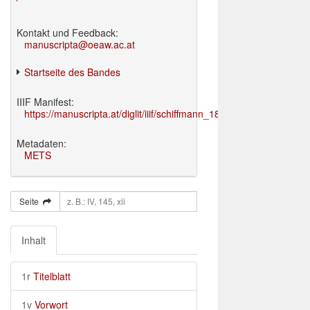
Kontakt und Feedback:
manuscripta@oeaw.ac.at
Startseite des Bandes
IIIF Manifest:
https://manuscripta.at/diglit/iiif/schiffmann_1895/manifest.json
Metadaten:
METS
Seite
Inhalt
1r
Titelblatt
1v
Vorwort