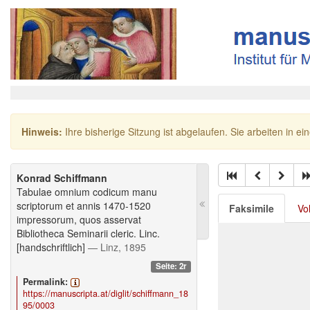
Hinweis:
Ihre bisherige Sitzung ist abgelaufen. Sie arbeiten in ei
Konrad Schiffmann
Tabulae omnium codicum manu
scriptorum et annis 1470-1520
Faksimile
Vo
impressorum, quos asservat
Bibliotheca Seminarii cleric. Linc.
[handschriftlich]
— Linz, 1895
Seite: 2r
Permalink:
https://manuscripta.at/diglit/schiffmann_18
95/0003