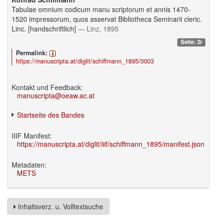
Tabulae omnium codicum manu scriptorum et annis 1470-
1520 impressorum, quos asservat Bibliotheca Seminarii cleric.
Linc. [handschriftlich]
— Linz, 1895
Seite: 2r
Permalink:
https://manuscripta.at/diglit/schiffmann_1895/0003
Kontakt und Feedback:
manuscripta@oeaw.ac.at
Startseite des Bandes
IIIF Manifest:
https://manuscripta.at/diglit/iiif/schiffmann_1895/manifest.json
Metadaten:
METS
Inhaltsverz. u. Volltextsuche