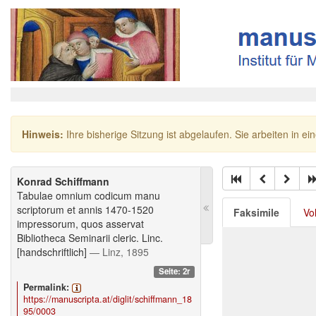
Hinweis:
Ihre bisherige Sitzung ist abgelaufen. Sie arbeiten in ei
Konrad Schiffmann
Tabulae omnium codicum manu
scriptorum et annis 1470-1520
Faksimile
Vo
impressorum, quos asservat
Bibliotheca Seminarii cleric. Linc.
[handschriftlich]
— Linz, 1895
Seite: 2r
Permalink:
https://manuscripta.at/diglit/schiffmann_18
95/0003