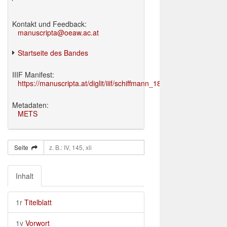
Kontakt und Feedback:
manuscripta@oeaw.ac.at
Startseite des Bandes
IIIF Manifest:
https://manuscripta.at/diglit/iiif/schiffmann_1895/manifest.json
Metadaten:
METS
Seite
Inhalt
1r
Titelblatt
1v
Vorwort