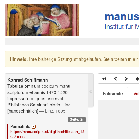
Hinweis:
Ihre bisherige Sitzung ist abgelaufen. Sie arbeiten in ei
Konrad Schiffmann
Tabulae omnium codicum manu
scriptorum et annis 1470-1520
Faksimile
Vo
impressorum, quos asservat
Bibliotheca Seminarii cleric. Linc.
[handschriftlich]
— Linz, 1895
Seite: 2r
Permalink:
https://manuscripta.at/diglit/schiffmann_18
95/0003