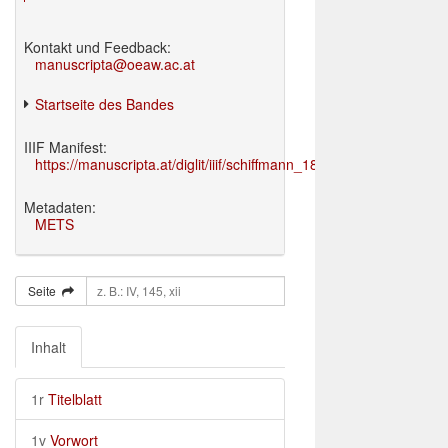
Kontakt und Feedback:
manuscripta@oeaw.ac.at
Startseite des Bandes
IIIF Manifest:
https://manuscripta.at/diglit/iiif/schiffmann_1895/manifest.json
Metadaten:
METS
Seite
Inhalt
1r
Titelblatt
1v
Vorwort