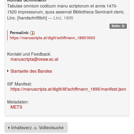
Tabulae omnium codicum manu scriptorum et annis 1470-
1520 impressorum, quos asservat Bibliotheca Seminarii cleric.
Linc. [handschriftlich]
— Linz, 1895
Seite: 2r
Permalink:
https://manuscripta.at/diglit/schiffmann_1895/0003
Kontakt und Feedback:
manuscripta@oeaw.ac.at
Startseite des Bandes
IIIF Manifest:
https://manuscripta.at/diglit/iiif/schiffmann_1895/manifest.json
Metadaten:
METS
Inhaltsverz. u. Volltextsuche