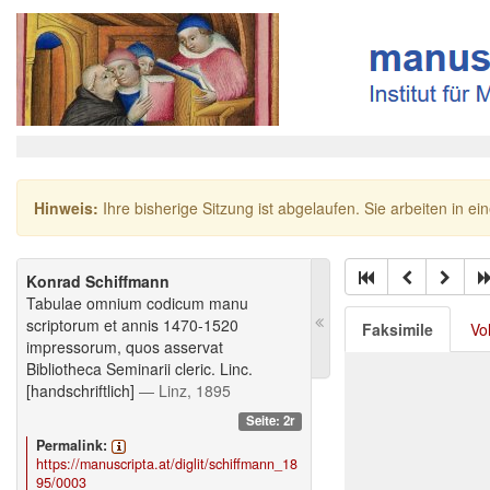
Hinweis:
Ihre bisherige Sitzung ist abgelaufen. Sie arbeiten in ei
Konrad Schiffmann
Tabulae omnium codicum manu
scriptorum et annis 1470-1520
Faksimile
Vo
impressorum, quos asservat
Bibliotheca Seminarii cleric. Linc.
[handschriftlich]
— Linz, 1895
Seite: 2r
Permalink:
https://manuscripta.at/diglit/schiffmann_18
95/0003