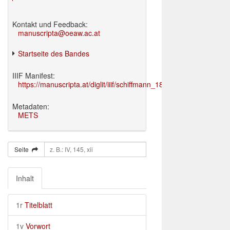
Kontakt und Feedback:
manuscripta@oeaw.ac.at
Startseite des Bandes
IIIF Manifest:
https://manuscripta.at/diglit/iiif/schiffmann_1895/manifest.json
Metadaten:
METS
Seite
Inhalt
1r
Titelblatt
1v
Vorwort