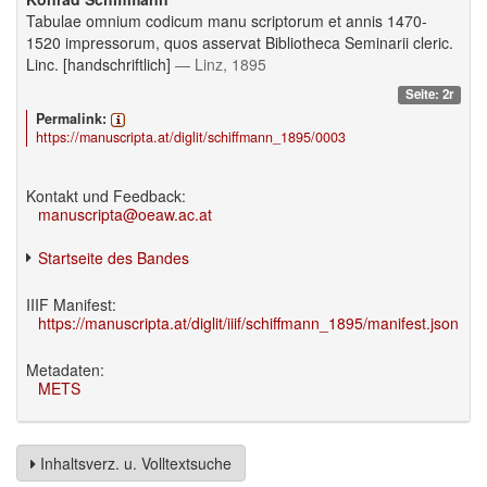
Tabulae omnium codicum manu scriptorum et annis 1470-
1520 impressorum, quos asservat Bibliotheca Seminarii cleric.
Linc. [handschriftlich]
— Linz, 1895
Seite: 2r
Permalink:
https://manuscripta.at/diglit/schiffmann_1895/0003
Kontakt und Feedback:
manuscripta@oeaw.ac.at
Startseite des Bandes
IIIF Manifest:
https://manuscripta.at/diglit/iiif/schiffmann_1895/manifest.json
Metadaten:
METS
Inhaltsverz. u. Volltextsuche