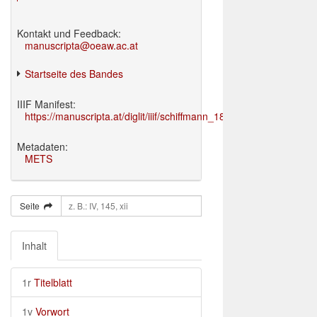
Kontakt und Feedback:
manuscripta@oeaw.ac.at
Startseite des Bandes
IIIF Manifest:
https://manuscripta.at/diglit/iiif/schiffmann_1895/manifest.json
Metadaten:
METS
Seite
Inhalt
1r
Titelblatt
1v
Vorwort