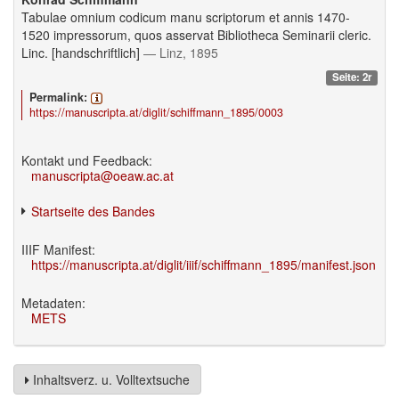
Tabulae omnium codicum manu scriptorum et annis 1470-
1520 impressorum, quos asservat Bibliotheca Seminarii cleric.
Linc. [handschriftlich]
— Linz, 1895
Seite: 2r
Permalink:
https://manuscripta.at/diglit/schiffmann_1895/0003
Kontakt und Feedback:
manuscripta@oeaw.ac.at
Startseite des Bandes
IIIF Manifest:
https://manuscripta.at/diglit/iiif/schiffmann_1895/manifest.json
Metadaten:
METS
Inhaltsverz. u. Volltextsuche