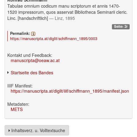
Tabulae omnium codicum manu scriptorum et annis 1470-
1520 impressorum, quos asservat Bibliotheca Seminarii cleric.
Linc. [handschriftlich]
— Linz, 1895
Seite: 2r
Permalink:
https://manuscripta.at/diglit/schiffmann_1895/0003
Kontakt und Feedback:
manuscripta@oeaw.ac.at
Startseite des Bandes
IIIF Manifest:
https://manuscripta.at/diglit/iiif/schiffmann_1895/manifest.json
Metadaten:
METS
Inhaltsverz. u. Volltextsuche