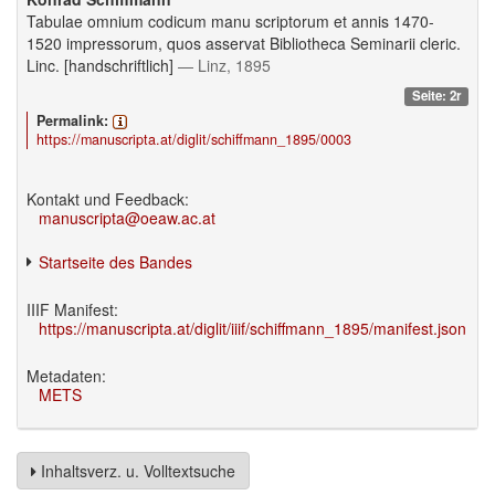
Tabulae omnium codicum manu scriptorum et annis 1470-
1520 impressorum, quos asservat Bibliotheca Seminarii cleric.
Linc. [handschriftlich]
— Linz, 1895
Seite: 2r
Permalink:
https://manuscripta.at/diglit/schiffmann_1895/0003
Kontakt und Feedback:
manuscripta@oeaw.ac.at
Startseite des Bandes
IIIF Manifest:
https://manuscripta.at/diglit/iiif/schiffmann_1895/manifest.json
Metadaten:
METS
Inhaltsverz. u. Volltextsuche