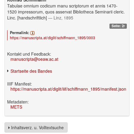
Tabulae omnium codicum manu scriptorum et annis 1470-
1520 impressorum, quos asservat Bibliotheca Seminarii cleric.
Linc. [handschriftlich]
— Linz, 1895
Seite: 2r
Permalink:
https://manuscripta.at/diglit/schiffmann_1895/0003
Kontakt und Feedback:
manuscripta@oeaw.ac.at
Startseite des Bandes
IIIF Manifest:
https://manuscripta.at/diglit/iiif/schiffmann_1895/manifest.json
Metadaten:
METS
Inhaltsverz. u. Volltextsuche