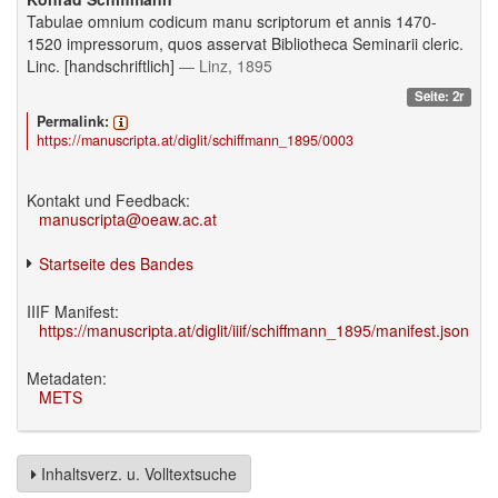
Tabulae omnium codicum manu scriptorum et annis 1470-
1520 impressorum, quos asservat Bibliotheca Seminarii cleric.
Linc. [handschriftlich]
— Linz, 1895
Seite: 2r
Permalink:
https://manuscripta.at/diglit/schiffmann_1895/0003
Kontakt und Feedback:
manuscripta@oeaw.ac.at
Startseite des Bandes
IIIF Manifest:
https://manuscripta.at/diglit/iiif/schiffmann_1895/manifest.json
Metadaten:
METS
Inhaltsverz. u. Volltextsuche