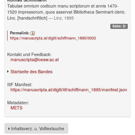
Tabulae omnium codicum manu scriptorum et annis 1470-
1520 impressorum, quos asservat Bibliotheca Seminarii cleric.
Linc. [handschriftlich]
— Linz, 1895
Seite: 2r
Permalink:
https://manuscripta.at/diglit/schiffmann_1895/0003
Kontakt und Feedback:
manuscripta@oeaw.ac.at
Startseite des Bandes
IIIF Manifest:
https://manuscripta.at/diglit/iiif/schiffmann_1895/manifest.json
Metadaten:
METS
Inhaltsverz. u. Volltextsuche