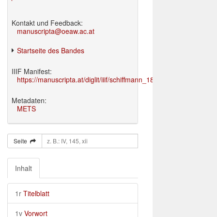
Kontakt und Feedback:
manuscripta@oeaw.ac.at
Startseite des Bandes
IIIF Manifest:
https://manuscripta.at/diglit/iiif/schiffmann_1895/manifest.json
Metadaten:
METS
Seite
Inhalt
1r
Titelblatt
1v
Vorwort