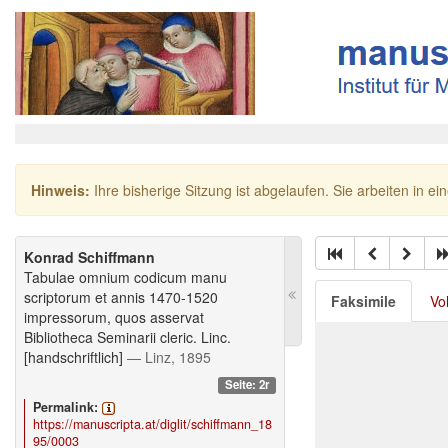
Hinweis:
Ihre bisherige Sitzung ist abgelaufen. Sie arbeiten in ei
Konrad Schiffmann
Tabulae omnium codicum manu
scriptorum et annis 1470-1520
Faksimile
Vo
impressorum, quos asservat
Bibliotheca Seminarii cleric. Linc.
[handschriftlich]
— Linz, 1895
Seite: 2r
Permalink:
https://manuscripta.at/diglit/schiffmann_18
95/0003