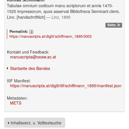
Tabulae omnium codicum manu scriptorum et annis 1470-
1520 impressorum, quos asservat Bibliotheca Seminarii cleric.
Linc. [handschriftlich]
— Linz, 1895
Seite: 2r
Permalink:
https://manuscripta.at/diglit/schiffmann_1895/0003
Kontakt und Feedback:
manuscripta@oeaw.ac.at
Startseite des Bandes
IIIF Manifest:
https://manuscripta.at/diglit/iiif/schiffmann_1895/manifest.json
Metadaten:
METS
Inhaltsverz. u. Volltextsuche