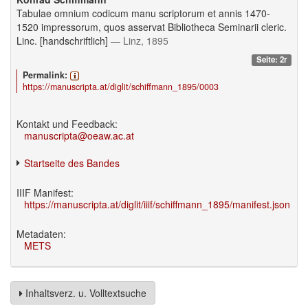
Tabulae omnium codicum manu scriptorum et annis 1470-
1520 impressorum, quos asservat Bibliotheca Seminarii cleric.
Linc. [handschriftlich]
— Linz, 1895
Seite: 2r
Permalink:
https://manuscripta.at/diglit/schiffmann_1895/0003
Kontakt und Feedback:
manuscripta@oeaw.ac.at
Startseite des Bandes
IIIF Manifest:
https://manuscripta.at/diglit/iiif/schiffmann_1895/manifest.json
Metadaten:
METS
Inhaltsverz. u. Volltextsuche