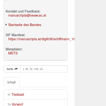
Kontakt und Feedback:
manuscripta@oeaw.ac.at
Startseite des Bandes
IIIF Manifest:
https://manuscripta.at/diglit/iiif/schiffmann_1895/manifest.json
Metadaten:
METS
Seite
Inhalt
1r
Titelblatt
1v
Vorwort