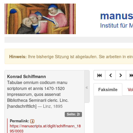
Hinweis:
Ihre bisherige Sitzung ist abgelaufen. Sie arbeiten in ei
Konrad Schiffmann
Tabulae omnium codicum manu
scriptorum et annis 1470-1520
Faksimile
Vo
impressorum, quos asservat
Bibliotheca Seminarii cleric. Linc.
[handschriftlich]
— Linz, 1895
Seite: 2r
Permalink:
https://manuscripta.at/diglit/schiffmann_18
95/0003