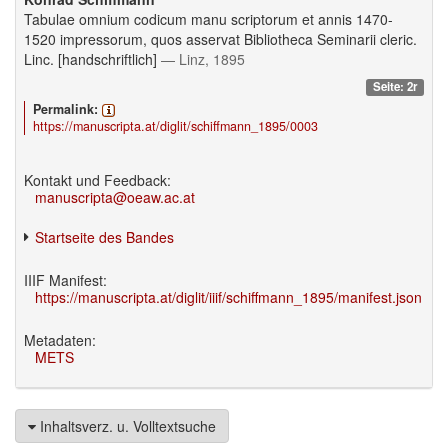
Tabulae omnium codicum manu scriptorum et annis 1470-
1520 impressorum, quos asservat Bibliotheca Seminarii cleric.
Linc. [handschriftlich]
— Linz, 1895
Seite: 2r
Permalink:
https://manuscripta.at/diglit/schiffmann_1895/0003
Kontakt und Feedback:
manuscripta@oeaw.ac.at
Startseite des Bandes
IIIF Manifest:
https://manuscripta.at/diglit/iiif/schiffmann_1895/manifest.json
Metadaten:
METS
Inhaltsverz. u. Volltextsuche