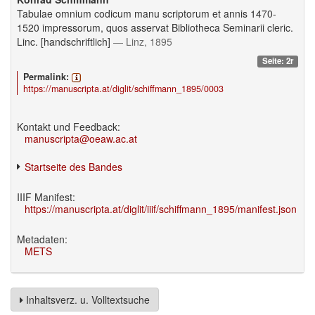
Tabulae omnium codicum manu scriptorum et annis 1470-
1520 impressorum, quos asservat Bibliotheca Seminarii cleric.
Linc. [handschriftlich]
— Linz, 1895
Seite: 2r
Permalink:
https://manuscripta.at/diglit/schiffmann_1895/0003
Kontakt und Feedback:
manuscripta@oeaw.ac.at
Startseite des Bandes
IIIF Manifest:
https://manuscripta.at/diglit/iiif/schiffmann_1895/manifest.json
Metadaten:
METS
Inhaltsverz. u. Volltextsuche