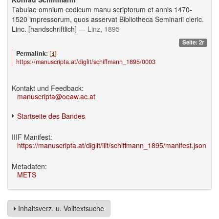
Tabulae omnium codicum manu scriptorum et annis 1470-
1520 impressorum, quos asservat Bibliotheca Seminarii cleric.
Linc. [handschriftlich]
— Linz, 1895
Seite: 2r
Permalink:
https://manuscripta.at/diglit/schiffmann_1895/0003
Kontakt und Feedback:
manuscripta@oeaw.ac.at
Startseite des Bandes
IIIF Manifest:
https://manuscripta.at/diglit/iiif/schiffmann_1895/manifest.json
Metadaten:
METS
Inhaltsverz. u. Volltextsuche