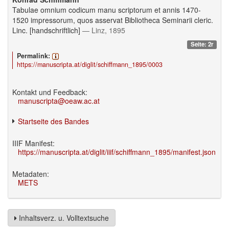
Tabulae omnium codicum manu scriptorum et annis 1470-
1520 impressorum, quos asservat Bibliotheca Seminarii cleric.
Linc. [handschriftlich]
— Linz, 1895
Seite: 2r
Permalink:
https://manuscripta.at/diglit/schiffmann_1895/0003
Kontakt und Feedback:
manuscripta@oeaw.ac.at
Startseite des Bandes
IIIF Manifest:
https://manuscripta.at/diglit/iiif/schiffmann_1895/manifest.json
Metadaten:
METS
Inhaltsverz. u. Volltextsuche