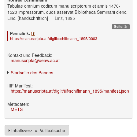
Tabulae omnium codicum manu scriptorum et annis 1470-
1520 impressorum, quos asservat Bibliotheca Seminarii cleric.
Linc. [handschriftlich]
— Linz, 1895
Seite: 2r
Permalink:
https://manuscripta.at/diglit/schiffmann_1895/0003
Kontakt und Feedback:
manuscripta@oeaw.ac.at
Startseite des Bandes
IIIF Manifest:
https://manuscripta.at/diglit/iiif/schiffmann_1895/manifest.json
Metadaten:
METS
Inhaltsverz. u. Volltextsuche