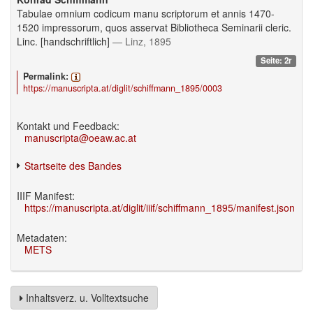
Tabulae omnium codicum manu scriptorum et annis 1470-
1520 impressorum, quos asservat Bibliotheca Seminarii cleric.
Linc. [handschriftlich]
— Linz, 1895
Seite: 2r
Permalink:
https://manuscripta.at/diglit/schiffmann_1895/0003
Kontakt und Feedback:
manuscripta@oeaw.ac.at
Startseite des Bandes
IIIF Manifest:
https://manuscripta.at/diglit/iiif/schiffmann_1895/manifest.json
Metadaten:
METS
Inhaltsverz. u. Volltextsuche