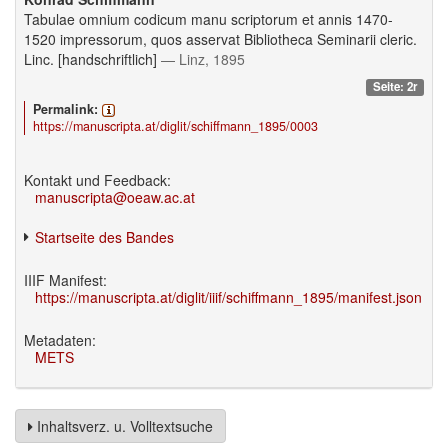
Tabulae omnium codicum manu scriptorum et annis 1470-
1520 impressorum, quos asservat Bibliotheca Seminarii cleric.
Linc. [handschriftlich]
— Linz, 1895
Seite: 2r
Permalink:
https://manuscripta.at/diglit/schiffmann_1895/0003
Kontakt und Feedback:
manuscripta@oeaw.ac.at
Startseite des Bandes
IIIF Manifest:
https://manuscripta.at/diglit/iiif/schiffmann_1895/manifest.json
Metadaten:
METS
Inhaltsverz. u. Volltextsuche