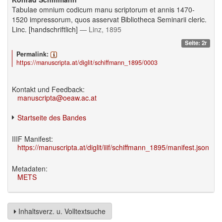
Tabulae omnium codicum manu scriptorum et annis 1470-
1520 impressorum, quos asservat Bibliotheca Seminarii cleric.
Linc. [handschriftlich]
— Linz, 1895
Seite: 2r
Permalink:
https://manuscripta.at/diglit/schiffmann_1895/0003
Kontakt und Feedback:
manuscripta@oeaw.ac.at
Startseite des Bandes
IIIF Manifest:
https://manuscripta.at/diglit/iiif/schiffmann_1895/manifest.json
Metadaten:
METS
Inhaltsverz. u. Volltextsuche