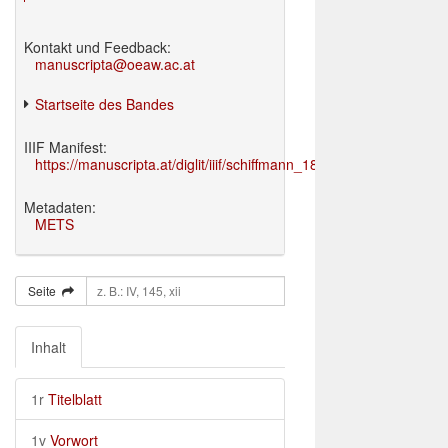
Kontakt und Feedback:
manuscripta@oeaw.ac.at
Startseite des Bandes
IIIF Manifest:
https://manuscripta.at/diglit/iiif/schiffmann_1895/manifest.json
Metadaten:
METS
Seite
Inhalt
1r
Titelblatt
1v
Vorwort