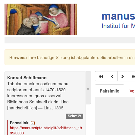
Hinweis:
Ihre bisherige Sitzung ist abgelaufen. Sie arbeiten in ei
Konrad Schiffmann
Tabulae omnium codicum manu
scriptorum et annis 1470-1520
Faksimile
Vo
impressorum, quos asservat
Bibliotheca Seminarii cleric. Linc.
[handschriftlich]
— Linz, 1895
Seite: 2r
Permalink:
https://manuscripta.at/diglit/schiffmann_18
95/0003