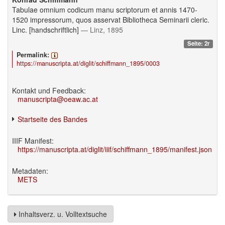
Tabulae omnium codicum manu scriptorum et annis 1470-
1520 impressorum, quos asservat Bibliotheca Seminarii cleric.
Linc. [handschriftlich]
— Linz, 1895
Seite: 2r
Permalink:
https://manuscripta.at/diglit/schiffmann_1895/0003
Kontakt und Feedback:
manuscripta@oeaw.ac.at
Startseite des Bandes
IIIF Manifest:
https://manuscripta.at/diglit/iiif/schiffmann_1895/manifest.json
Metadaten:
METS
Inhaltsverz. u. Volltextsuche