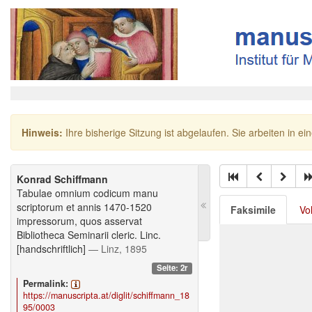
Hinweis:
Ihre bisherige Sitzung ist abgelaufen. Sie arbeiten in ei
Konrad Schiffmann
Tabulae omnium codicum manu
scriptorum et annis 1470-1520
Faksimile
Vo
impressorum, quos asservat
Bibliotheca Seminarii cleric. Linc.
[handschriftlich]
— Linz, 1895
Seite: 2r
Permalink:
https://manuscripta.at/diglit/schiffmann_18
95/0003