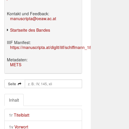
Kontakt und Feedback:
manuscripta@oeaw.ac.at
Startseite des Bandes
IIIF Manifest:
https://manuscripta.at/diglit/iiif/schiffmann_1895/manifest.json
Metadaten:
METS
Seite
Inhalt
1r
Titelblatt
1v
Vorwort