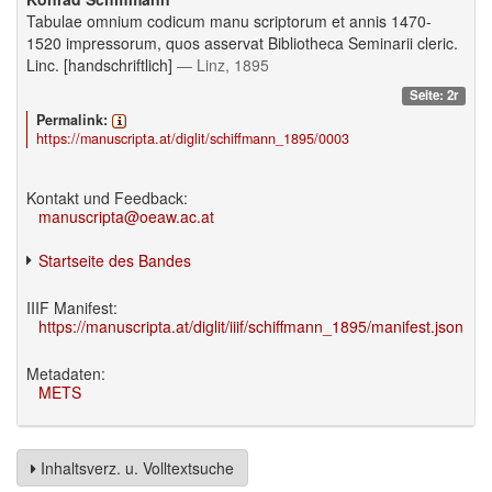
Tabulae omnium codicum manu scriptorum et annis 1470-
1520 impressorum, quos asservat Bibliotheca Seminarii cleric.
Linc. [handschriftlich]
— Linz, 1895
Seite: 2r
Permalink:
https://manuscripta.at/diglit/schiffmann_1895/0003
Kontakt und Feedback:
manuscripta@oeaw.ac.at
Startseite des Bandes
IIIF Manifest:
https://manuscripta.at/diglit/iiif/schiffmann_1895/manifest.json
Metadaten:
METS
Inhaltsverz. u. Volltextsuche