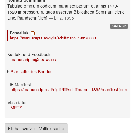
Tabulae omnium codicum manu scriptorum et annis 1470-
1520 impressorum, quos asservat Bibliotheca Seminarii cleric.
Linc. [handschriftlich]
— Linz, 1895
Seite: 2r
Permalink:
https://manuscripta.at/diglit/schiffmann_1895/0003
Kontakt und Feedback:
manuscripta@oeaw.ac.at
Startseite des Bandes
IIIF Manifest:
https://manuscripta.at/diglit/iiif/schiffmann_1895/manifest.json
Metadaten:
METS
Inhaltsverz. u. Volltextsuche