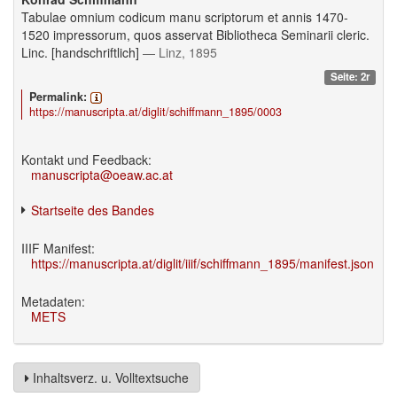
Tabulae omnium codicum manu scriptorum et annis 1470-
1520 impressorum, quos asservat Bibliotheca Seminarii cleric.
Linc. [handschriftlich]
— Linz, 1895
Seite: 2r
Permalink:
https://manuscripta.at/diglit/schiffmann_1895/0003
Kontakt und Feedback:
manuscripta@oeaw.ac.at
Startseite des Bandes
IIIF Manifest:
https://manuscripta.at/diglit/iiif/schiffmann_1895/manifest.json
Metadaten:
METS
Inhaltsverz. u. Volltextsuche