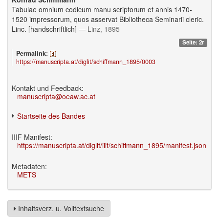
Tabulae omnium codicum manu scriptorum et annis 1470-
1520 impressorum, quos asservat Bibliotheca Seminarii cleric.
Linc. [handschriftlich]
— Linz, 1895
Seite: 2r
Permalink:
https://manuscripta.at/diglit/schiffmann_1895/0003
Kontakt und Feedback:
manuscripta@oeaw.ac.at
Startseite des Bandes
IIIF Manifest:
https://manuscripta.at/diglit/iiif/schiffmann_1895/manifest.json
Metadaten:
METS
Inhaltsverz. u. Volltextsuche