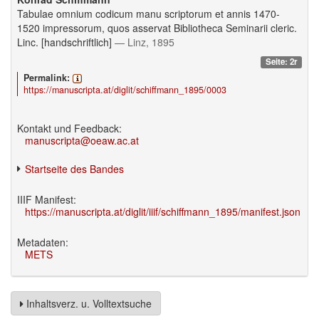
Tabulae omnium codicum manu scriptorum et annis 1470-
1520 impressorum, quos asservat Bibliotheca Seminarii cleric.
Linc. [handschriftlich]
— Linz, 1895
Seite: 2r
Permalink:
https://manuscripta.at/diglit/schiffmann_1895/0003
Kontakt und Feedback:
manuscripta@oeaw.ac.at
Startseite des Bandes
IIIF Manifest:
https://manuscripta.at/diglit/iiif/schiffmann_1895/manifest.json
Metadaten:
METS
Inhaltsverz. u. Volltextsuche