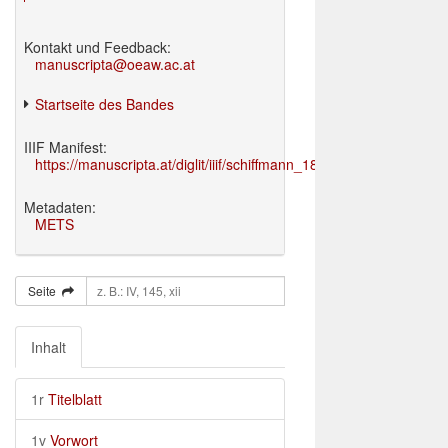
Kontakt und Feedback:
manuscripta@oeaw.ac.at
Startseite des Bandes
IIIF Manifest:
https://manuscripta.at/diglit/iiif/schiffmann_1895/manifest.json
Metadaten:
METS
Seite
Inhalt
1r
Titelblatt
1v
Vorwort