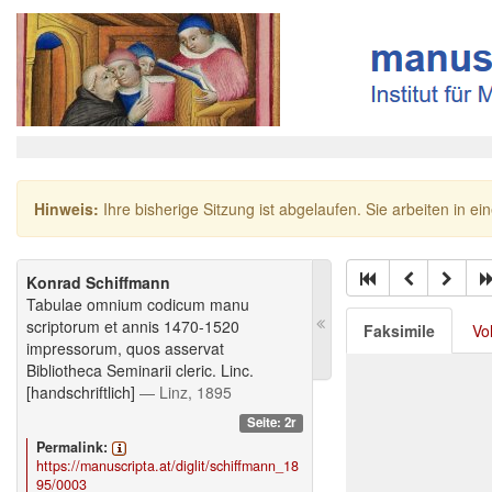
Hinweis:
Ihre bisherige Sitzung ist abgelaufen. Sie arbeiten in ei
Konrad Schiffmann
Tabulae omnium codicum manu
scriptorum et annis 1470-1520
Faksimile
Vo
impressorum, quos asservat
Bibliotheca Seminarii cleric. Linc.
[handschriftlich]
— Linz, 1895
Seite: 2r
Permalink:
https://manuscripta.at/diglit/schiffmann_18
95/0003