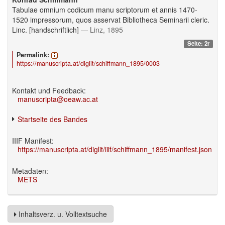
Tabulae omnium codicum manu scriptorum et annis 1470-
1520 impressorum, quos asservat Bibliotheca Seminarii cleric.
Linc. [handschriftlich]
— Linz, 1895
Seite: 2r
Permalink:
https://manuscripta.at/diglit/schiffmann_1895/0003
Kontakt und Feedback:
manuscripta@oeaw.ac.at
Startseite des Bandes
IIIF Manifest:
https://manuscripta.at/diglit/iiif/schiffmann_1895/manifest.json
Metadaten:
METS
Inhaltsverz. u. Volltextsuche