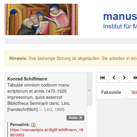
Hinweis:
Ihre bisherige Sitzung ist abgelaufen. Sie arbeiten in ei
Konrad Schiffmann
Tabulae omnium codicum manu
scriptorum et annis 1470-1520
Faksimile
Vo
impressorum, quos asservat
Bibliotheca Seminarii cleric. Linc.
[handschriftlich]
— Linz, 1895
Seite: 2r
Permalink:
https://manuscripta.at/diglit/schiffmann_18
95/0003