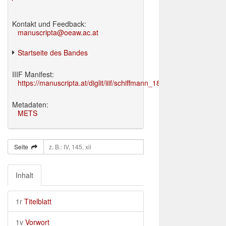
Kontakt und Feedback:
manuscripta@oeaw.ac.at
Startseite des Bandes
IIIF Manifest:
https://manuscripta.at/diglit/iiif/schiffmann_1895/manifest.json
Metadaten:
METS
Seite
Inhalt
1r
Titelblatt
1v
Vorwort