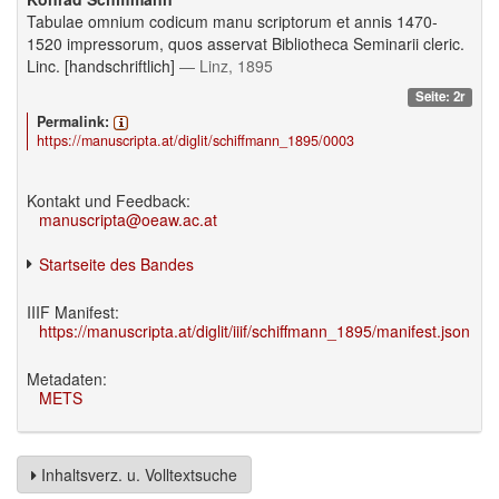
Tabulae omnium codicum manu scriptorum et annis 1470-
1520 impressorum, quos asservat Bibliotheca Seminarii cleric.
Linc. [handschriftlich]
— Linz, 1895
Seite: 2r
Permalink:
https://manuscripta.at/diglit/schiffmann_1895/0003
Kontakt und Feedback:
manuscripta@oeaw.ac.at
Startseite des Bandes
IIIF Manifest:
https://manuscripta.at/diglit/iiif/schiffmann_1895/manifest.json
Metadaten:
METS
Inhaltsverz. u. Volltextsuche